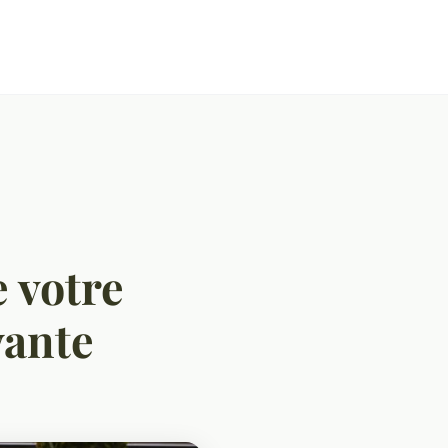
e votre
vante