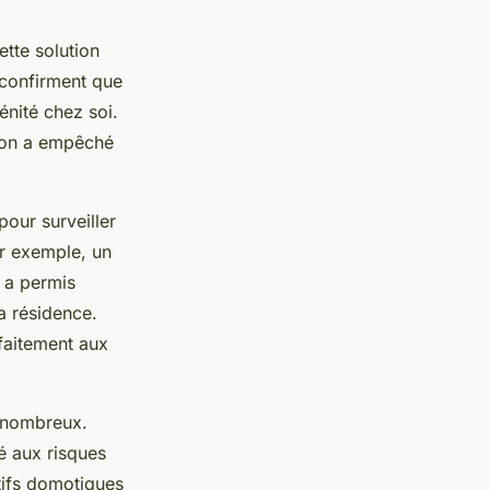
ette solution
 confirment que
nité chez soi.
sion a empêché
pour surveiller
ar exemple, un
i a permis
a résidence.
faitement aux
i nombreux.
é aux risques
itifs domotiques