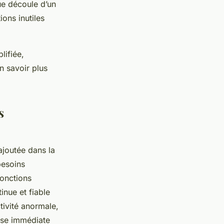
ue découle d’un
ions inutiles
lifiée,
n savoir plus
s
joutée dans la
besoins
fonctions
inue et fiable
tivité anormale,
onse immédiate