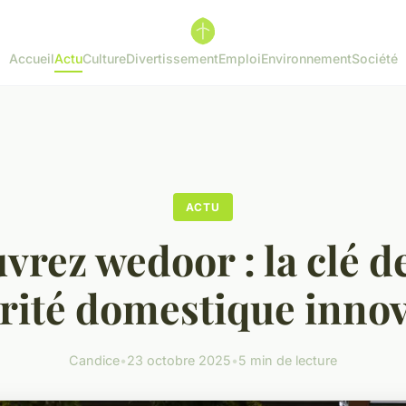
Accueil
Actu
Culture
Divertissement
Emploi
Environnement
Société
ACTU
rez wedoor : la clé d
rité domestique inno
Candice
•
23 octobre 2025
•
5 min de lecture