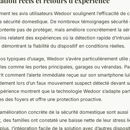
sation réels et retours d’expérience
t les avis utilisateurs Wedoor soulignent l’efficacité de c
la sécurité domestique. De nombreux témoignages sécurité
ntente pas de protéger, mais améliore concrètement la séré
ins relatent des expériences où la détection rapide d’intru
démontrant la fiabilité du dispositif en conditions réelles.
os typiques d’usage, Wedoor s’avère particulièrement utile 
bles comme les portes principales, garages ou vérandas. P
crit comment l’alerte immédiate reçue sur son smartphone lu
pidement lors d’un faux mouvement suspect détecté devant s
xpérience montrent que la technologie Wedoor s’adapte par
s des foyers et offre une protection proactive.
amélioration concrète de la sécurité domestique sont auss
des familles ont constaté une baisse nette de leur stress li
 plus, l’intégration facile de la solution avec d’autres dispos