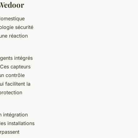
 Wedoor
 domestique
logie sécurité
une réaction
igents intégrés
. Ces capteurs
un contrôle
 facilitent la
protection
 intégration
es installations
urpassent