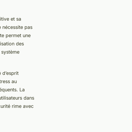
tive et sa
ne nécessite pas
nte permet une
lisation des
n système
 d’esprit
tress au
réquents. La
utilisateurs dans
curité rime avec