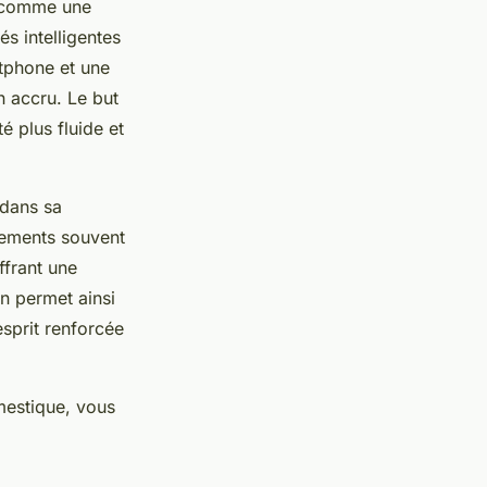
t comme une
s intelligentes
rtphone et une
n accru. Le but
é plus fluide et
 dans sa
pements souvent
ffrant une
on permet ainsi
esprit renforcée
mestique, vous