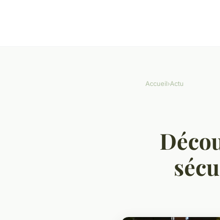
Accueil
›
Actu
Découv
sécu